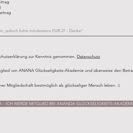
itrag
c
h
)
t
eitrag
f
e
l
d
schutzerklärung zur Kenntnis genommen.
Datenschutz
itglied von ANANA Glückseligkeits-Akademie und überweise den Betr
er Mitgliedschaft bestmöglich als glückseliger Mensch leben. :)
A - ICH WERDE MITGLIED BEI ANANDA GLÜCKSELIGKEITS-AKADEMI