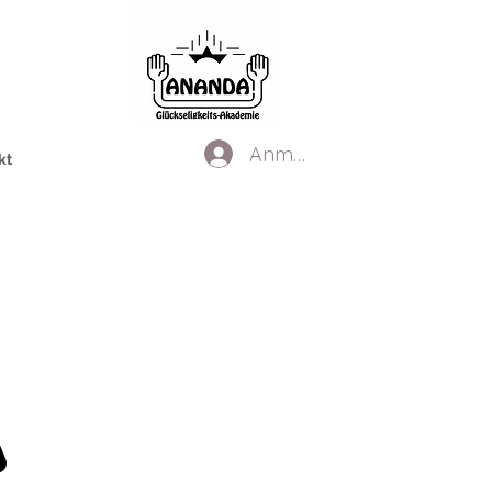
Anmelden
kt
A